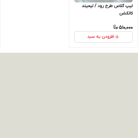
لیپ گلاس طرح رود / لیمیتد
کالکشن
510,000
افزودن به سبد