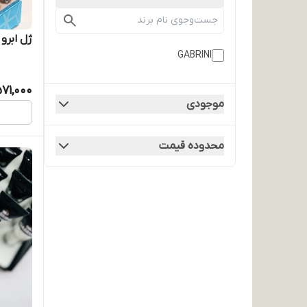
ژل ابرو 
GABRINI
71,000
موجودی
محدوده قیمت