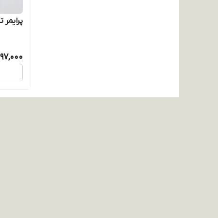
پرایمر ت
97,000