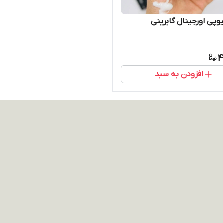
یوپی اورجینال گابرینی
4
افزودن به سبد