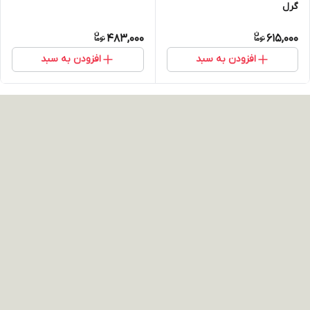
گرل
483,000
615,000
افزودن به سبد
افزودن به سبد