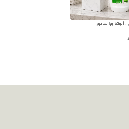
 آلوئه ورا سادور