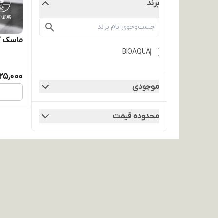
برند
ماسک ک
BIOAQUA
25,000
موجودی
محدوده قیمت