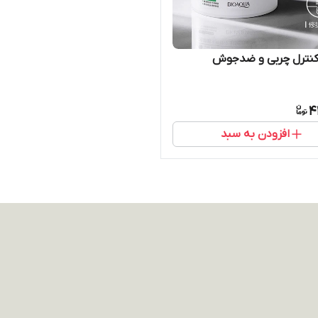
نترل چربی و ضدجوش
4
افزودن به سبد