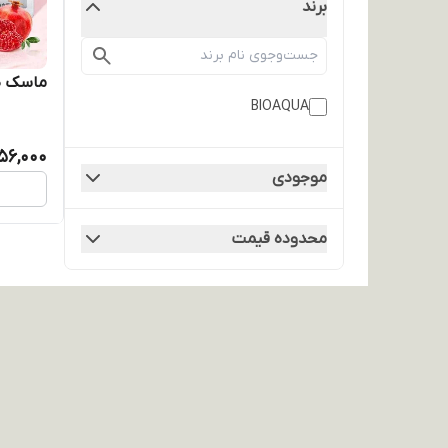
برند
ماسک صو
BIOAQUA
56,000
موجودی
محدوده قیمت