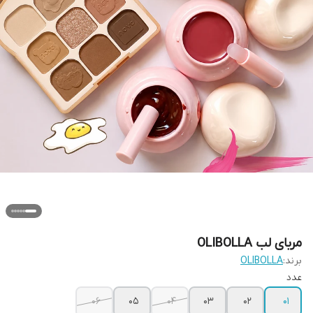
مربای لب OLIBOLLA
برند:
OLIBOLLA
عدد
06
05
04
03
02
01