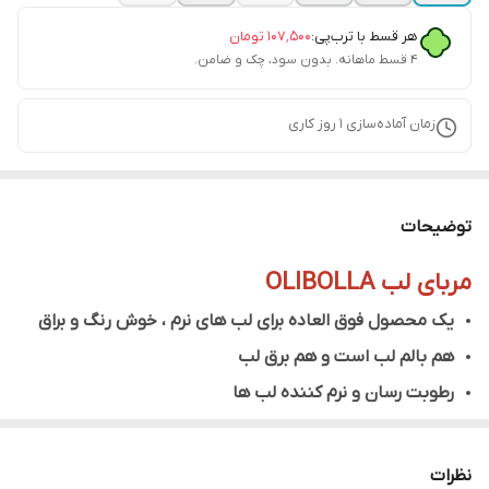
هر قسط با ترب‌پی:
۱۰۷٬۵۰۰
تومان
۴ قسط ماهانه. بدون سود، چک و ضامن.
زمان آماده‌سازی
1
روز کاری
توضیحات
مربای لب OLIBOLLA
یک محصول فوق العاده برای لب های نرم ، خوش رنگ و براق
هم بالم لب است و هم برق لب
رطوبت رسان و نرم کننده لب ها
جلوگیری از خشکی و ترک لب
دارای رنگ های متنوع و جذاب (قرمز ، صورتی ، نود و ...)
نظرات