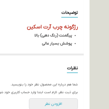
توضیحات
رژگونه چرب آرت اسکین
پیگمنت (رنگ دهی) بالا
پوشش بسیار عالی
کاور نهائی طبیعی
دارای رنگ های کابردی
دارای ماندگاری بالا
نظرات
راحت فید (پخش) می شود
شما هم درباره این محصول نظر خود را بنویسید.
برای ثبت نظر، لازم است ابتدا وارد حساب کاربری خود شو
افزودن نظر