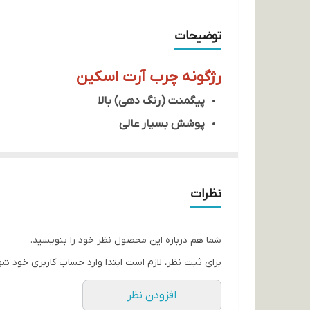
توضیحات
رژگونه چرب آرت اسکین
پیگمنت (رنگ دهی) بالا
پوشش بسیار عالی
کاور نهائی طبیعی
دارای رنگ های کابردی
دارای ماندگاری بالا
نظرات
راحت فید (پخش) می شود
شما هم درباره این محصول نظر خود را بنویسید.
برای ثبت نظر، لازم است ابتدا وارد حساب کاربری خود شو
افزودن نظر