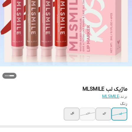
ماژیک لب MLSMILE
برند:
MLSMILE
رنگ
04
03
02
01