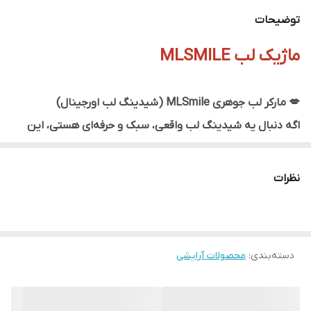
توضیحات
ماژیک لب MLSMILE
💋 مارکر لب جوهری MLSmile (شیدینگ لب اورجینال)
اگه دنبال یه شیدینگ لب واقعی، سبک و حرفه‌ای هستی، این
محصولو از دست نده!
نظرات
✅ بافت کاملاً سبک و بدون حجم ، نرم کننده و آبرسان پوست لب
✅ ظاهری صاف، یک‌دست و طبیعی ، ضد آب و با دوام
✅ ماندگاری بالا با فرمول جوهری مخصوص
دسته‌بندی
:
محصولات آرایشی
✅ بدون حس چسبندگی یا سنگینی روی لب
✨ در ۴ رنگ خاص و کاربردی – دقیقاً همون طیف‌هایی که تو
شیدینگ لب‌های حرفه‌ای استفاده میشه.