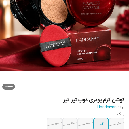
کوشن کرم پودری دوپ تیر تیر
برند:
Handaiyan
رنگ
05
04
03
02
01