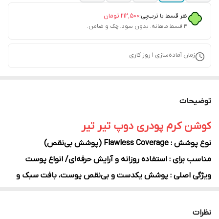
هر قسط با ترب‌پی:
۲۱۲٬۵۰۰
تومان
۴ قسط ماهانه. بدون سود، چک و ضامن.
زمان آماده‌سازی
1
روز کاری
توضیحات
کوشن کرم پودری دوپ تیر تیر
نوع پوشش : Flawless Coverage (پوشش بی‌نقص)
مناسب برای : استفاده روزانه و آرایش حرفه‌ای/ انواع پوست
ویژگی اصلی : پوشش یکدست و بی‌نقص پوست، بافت سبک و
تنفس‌پذیر، دارای SPF برای محافظت در برابر اشعه UV،
بافت : سبک، مات با پایان طبیعی و درخشان
نظرات