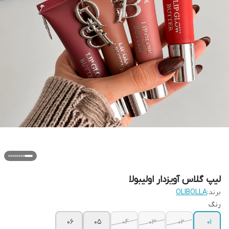
لیپ گلاس آویزدار اولیبولا
برند:
OLIBOLLA
رنگ
06
05
04
03
02
01