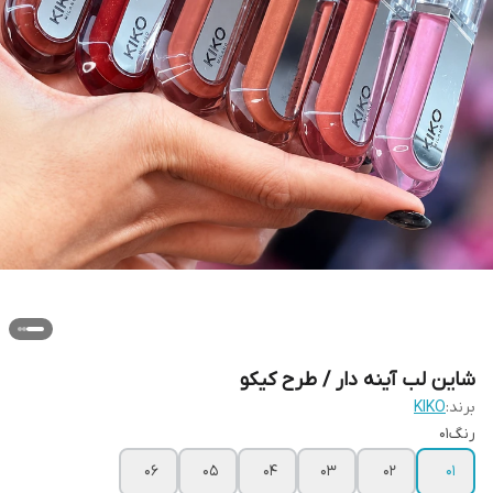
شاین لب آینه دار / طرح کیکو
برند:
KIKO
رنگ01
06
05
04
03
02
01