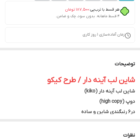
هر قسط با ترب‌پی:
۱۸۷٬۵۰۰
تومان
۴ قسط ماهانه. بدون سود، چک و ضامن.
زمان آماده‌سازی
1
روز کاری
توضیحات
شاین لب آینه دار / طرح کیکو
شاین لب آینه دار (kiko)
دوپ (high copy)
در۶ رنبگندی شاین و ساده
کیفیتی درجه یک
نظرات