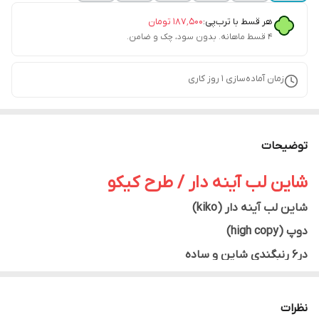
هر قسط با ترب‌پی:
۱۸۷٬۵۰۰
تومان
۴ قسط ماهانه. بدون سود، چک و ضامن.
زمان آماده‌سازی
1
روز کاری
توضیحات
شاین لب آینه دار / طرح کیکو
شاین لب آینه دار (kiko)
دوپ (high copy)
در۶ رنبگندی شاین و ساده
کیفیتی درجه یک
نظرات