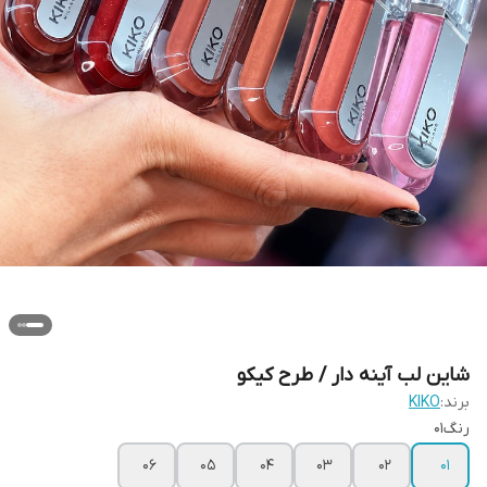
شاین لب آینه دار / طرح کیکو
برند:
KIKO
رنگ01
06
05
04
03
02
01