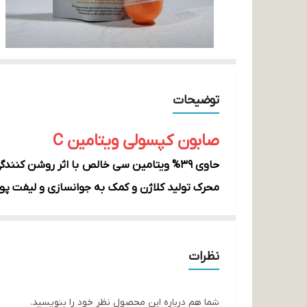
توضیحات
صابون کپسولی ویتامین C
حاوی 39% ویتامین سی خالص ب
ا اثر روشن کنندگ
محرک تولید کلاژن و کمک به جوانسازی و لیفت پ
کنترل کننده ترشح چربی پوست و پیشگیری از برو
فرمولاسیون کاملا گیاهی
نظرات
غنی شده با ویتامین های B و E با خاصیت آنتی اکسیدانی و مرطوب کنندگی
دارای رایحه طبیعی و آرام بخش گل رز و بابونه
انقضا 2030
شما هم درباره این محصول نظر خود را بنویسید.