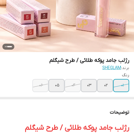
رژلب جامد پوکه طلائی / طرح شیگلم
برند:
SHEGLAM
رنگ
06
05
04
03
02
01
توضیحات
رژلب جامد پوکه طلائی / طرح شیگلم