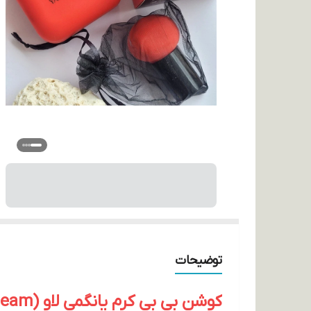
توضیحات
کوشن بی بی کرم یانگمی لاو (Yangmei BB Cream)