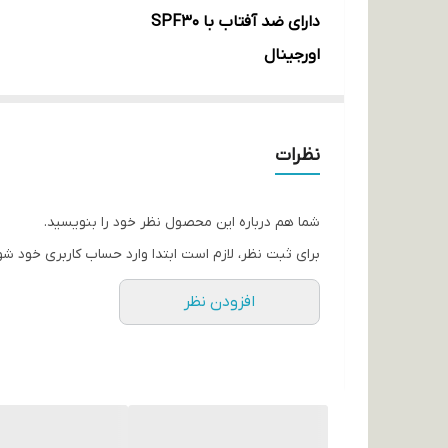
دارای ضد آفتاب با SPF30
اورجینال
روشن کننده و مرطوب کننده
دارای بی بی کرم
نظرات
دارای پد قارچی
قابل استفاده بعنوان کرم پودر و پنکک
فاقد چربی
شما هم درباره این محصول نظر خود را بنویسید.
آبرسان پوست
برای ثبت نظر، لازم است ابتدا وارد حساب کاربری خود شو
مناسب انواع پوست
افزودن نظر