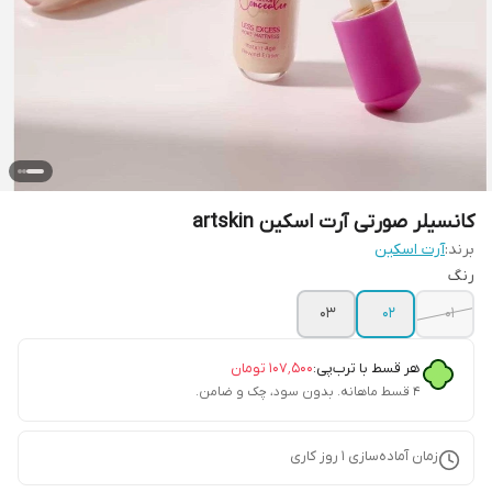
کانسیلر صورتی آرت اسکین artskin
برند:
آرت اسکین
رنگ
03
02
01
هر قسط با ترب‌پی:
۱۰۷٬۵۰۰
تومان
۴ قسط ماهانه. بدون سود، چک و ضامن.
زمان آماده‌سازی
1
روز کاری