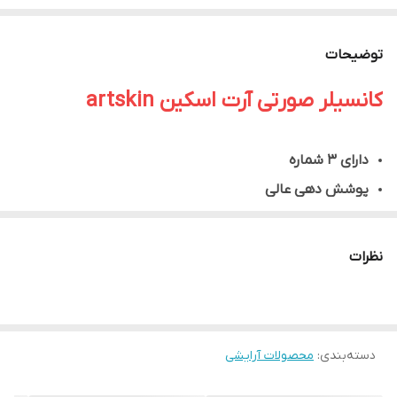
توضیحات
کانسیلر صورتی آرت اسکین artskin
دارای 3 شماره
پوشش دهی عالی
پخش یکدست
بافت بسیار سبک
نظرات
کاملا مات و مخملی
ماندگاری بالا
اورجینال
دسته‌بندی
:
محصولات آرایشی