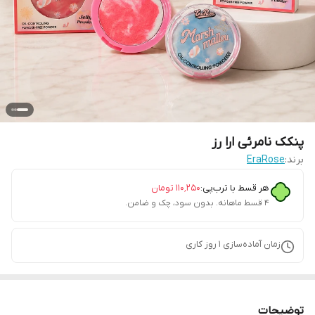
پنکک نامرئی ارا رز
برند:
EraRose
هر قسط با ترب‌پی:
۱۱۰٬۲۵۰
تومان
۴ قسط ماهانه. بدون سود، چک و ضامن.
زمان آماده‌سازی
1
روز کاری
توضیحات