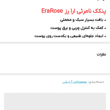
پنکک نامرئی ارا رز EraRose
• بافت بسیار سبک و مخملی
• کمک به کنترل چربی و برق پوست
• ایجاد جلوه‌ای طبیعی و یکدست روی پوست
• کمک به کاهش نمای منافذ باز
• بدون ایجاد حس سنگینی و ماسیدگی
نظرات
• مناسب استفاده روزانه
• قابل استفاده روی آرایش یا به تنهایی
• مناسب انواع پوست
دسته‌بندی
:
محصولات آرایشی