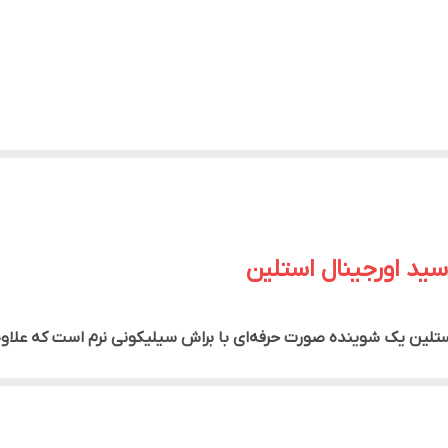
ید اورجینال استلین
تلین یک شوینده صورت حرفه‌ای با براش سیلیکونی نرم است که علاو
لوگیری می‌کند.
ست را به‌صورت عمیق آبرسانی کرده و باعث افزایش لطافت، شادابی و ا
وست، آلودگی‌ها، چربی اضافه، باقی‌مانده آرایش و سلول‌های مرده را