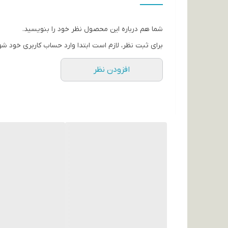
شبیه پاکسازی سالنی را در خانه فراهم می‌سازد.
این فیس واش برای استفاده روزانه مناسب بوده و
شما هم درباره این محصول نظر خود را بنویسید.
ویژگی‌های محصول :
برای ثبت نظر، لازم است ابتدا وارد حساب کاربری خود شو
حاوی هیالورونیک اسید (Hyaluronic Acid)
افزودن نظر
دارای براش سیلیکونی نرم و بهداشتی
پاکسازی عمیق منافذ پوست
آبرسان و حفظ رطوبت طبیعی پوست
جلوگیری از خشکی و احساس کشیدگی
نرم‌کننده و لطافت‌بخش پوست
کمک به افزایش شفافیت و شادابی پوست
مناسب استفاده روزانه
مناسب انواع پوست، به‌ویژه پوست خشک و دهیدر
حجم 100 گرم