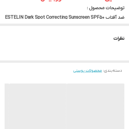
توضیحات محصول :
ضد آفتاب ESTELIN Dark Spot Correcting Sunscreen SPF50
PA++ یک ضد آفتاب سبک و روزانه با محافظت بالا در برابر
اشعه‌های UVA و UVB است که علاوه بر محافظت از پوست، به
نظرات
کاهش ظاهر لک‌های تیره و جلوگیری از ایجاد لک‌های جدید نیز
کمک می‌کند.
این محصول با ترکیباتی مانند نیاسینامید (Niacinamide) و
دسته‌بندی
:
محصولات پوستی
گلوتاتیون (Glutathione) به روشن‌تر شدن پوست، یکنواخت
شدن رنگ چهره و افزایش شفافیت آن کمک کرده و بدون ایجاد
سفیدی روی پوست (No White Cast)، جلوه‌ای طبیعی و لطیف
ایجاد می‌کند.
بافت سبک، جذب سریع و فرمول غیرچرب این ضد آفتاب، آن را
برای استفاده روزانه و زیر آرایش مناسب کرده است.