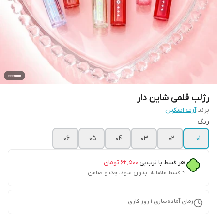
رژلب قلمی شاین دار
برند:
آرت اسکین
رنگ
06
05
04
03
02
01
هر قسط با ترب‌پی:
۶۲٬۵۰۰
تومان
۴ قسط ماهانه. بدون سود، چک و ضامن.
زمان آماده‌سازی
1
روز کاری