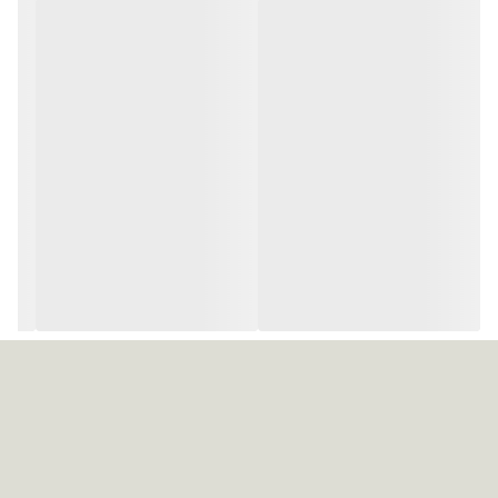
دارای اکلیل‌های بسیار ریز و براق
جلوه شاین و درخشان روی لب
بافت سبک و نرم
بدون احساس چسبندگی
ماندگاری مناسب
حفظ لطافت و رطوبت لب
مناسب استفاده روزانه و مهمانی
دارای ۶ رنگ جذاب و کاربردی
توضیح : شماره های 01 و 02 بصورت حرارتی می باشد.