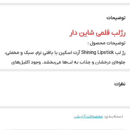
توضیحات
رژلب قلمی شاین دار
توضیحات محصول :
رژ لب Shining Lipstick آرت اسکین با بافتی نرم، سبک و مخملی،
جلوه‌ای درخشان و جذاب به لب‌ها می‌بخشد. وجود اکلیل‌های
بسیار ریز و ظریف در فرمول این رژ لب باعث می‌شود لب‌ها بدون
ایجاد زبری یا حس سنگینی، جلوه‌ای شاین و براق پیدا کنند. این
نظرات
محصول علاوه بر رنگ‌دهی زیبا، به دلیل بافت روان و
مرطوب‌کننده خود از خشک شدن لب‌ها جلوگیری کرده و برای
استفاده روزانه و همچنین آرایش‌های مهمانی گزینه‌ای ایده‌آل
دسته‌بندی
:
محصولات آرایشی
است.
ویژگی‌ها :