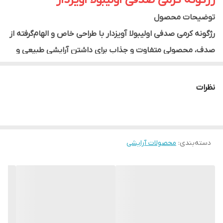
رژگونه کرمی صدفی اولیبولا آویزدار
توضیحات محصول
رژگونه کرمی صدفی اولیبولا آویزدار با طراحی خاص و الهام‌گرفته از
صدف، محصولی متفاوت و جذاب برای داشتن آرایشی طبیعی و
شاداب است. بافت کرمی و نرم این رژگونه به‌راحتی روی پوست
پخش شده و جلوه‌ای لطیف، طبیعی و یکدست روی گونه‌ها ایجاد
نظرات
می‌کند. طراحی آویزدار و مرواریدی این محصول علاوه بر زیبایی،
حمل آن را آسان کرده و می‌تواند به کیف یا دسته کلید نیز متصل
شود.
دسته‌بندی
:
محصولات آرایشی
این رژگونه برای انواع پوست مناسب بوده و به دلیل بافت سبک،
احساس سنگینی روی پوست ایجاد نمی‌کند. رنگ‌بندی متنوع آن
امکان انتخاب رنگ متناسب با هر سلیقه و تناژ پوستی را فراهم
می‌سازد.
ویژگی‌ها: