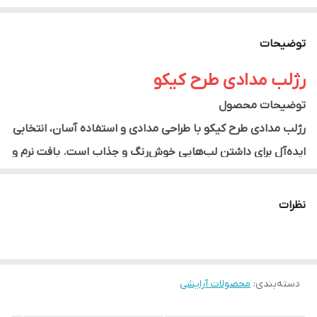
توضیحات
رژلب مدادی طرح کیکو
توضیحات محصول
رژلب مدادی طرح کیکو با طراحی مدادی و استفاده آسان، انتخابی
ایده‌آل برای داشتن لب‌هایی خوش‌رنگ و جذاب است. بافت نرم و
مخملی این رژلب به‌راحتی روی لب پخش شده و پوششی
یکدست ایجاد می‌کند. فرمول سبک آن بدون ایجاد احساس
نظرات
سنگینی، جلوه‌ای مات و طبیعی به لب‌ها می‌بخشد و برای
استفاده روزانه یا آرایش‌های حرفه‌ای مناسب است.
این محصول دارای رنگ‌بندی متنوع و پرکاربرد بوده و به‌دلیل
دسته‌بندی
:
محصولات آرایشی
طراحی مدادی، کنترل بیشتری هنگام استفاده به شما می‌دهد.
رنگدانه‌های غنی، ماندگاری مناسب و بافت روان از ویژگی‌های