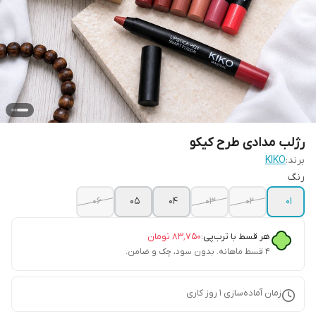
رژلب مدادی طرح کیکو
برند:
KIKO
رنگ
06
05
04
03
02
01
هر قسط با ترب‌پی:
۸۳٬۷۵۰
تومان
۴ قسط ماهانه. بدون سود، چک و ضامن.
زمان آماده‌سازی
1
روز کاری