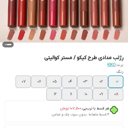
رژلب مدادی طرح کیکو / مستر کوالیتی
برند:
KIKO
رنگ
07
06
05
04
03
02
01
12
11
10
09
08
هر قسط با ترب‌پی:
۱۰۷٬۵۰۰
تومان
۴ قسط ماهانه. بدون سود، چک و ضامن.