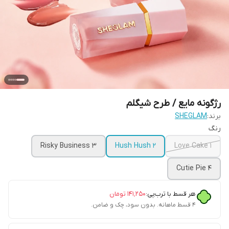
رژگونه مایع / طرح شیگلم
برند:
SHEGLAM
رنگ
3 Risky Business
2 Hush Hush
1 Love Cake
4 Cutie Pie
هر قسط با ترب‌پی:
۱۴۱٬۲۵۰
تومان
۴ قسط ماهانه. بدون سود، چک و ضامن.