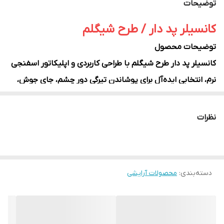
توضیحات
کانسیلر پد دار / طرح شیگلم
توضیحات محصول
کانسیلر پد دار طرح شیگلم با طراحی کاربردی و اپلیکاتور اسفنجی
نرم، انتخابی ایده‌آل برای پوشاندن تیرگی دور چشم، جای جوش،
لک و نواقص پوست است. بافت سبک و کرمی این کانسیلر
به‌راحتی روی پوست پخش شده و بدون ایجاد حس سنگینی،
نظرات
پوششی طبیعی و یکدست ایجاد می‌کند.
اپلیکاتور پددار باعث می‌شود محصول به‌صورت یکنواخت روی
پوست قرار بگیرد و بدون نیاز به ابزار اضافی، به‌راحتی فید شود.
دسته‌بندی
:
محصولات آرایشی
این کانسیلر برای استفاده روزانه و آرایش حرفه‌ای مناسب بوده و
جلوه‌ای صاف و طبیعی به پوست می‌بخشد.
ویژگی‌های محصول