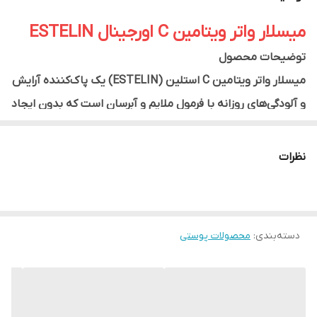
میسلار واتر ویتامین C اورجینال ESTELIN
توضیحات محصول
میسلار واتر ویتامین C استلین (ESTELIN) یک پاک‌کننده آرایش
و آلودگی‌های روزانه با فرمول ملایم و آبرسان است که بدون ایجاد
خشکی، پوست را کاملاً تمیز و شاداب می‌کند. این محصول با
بهره‌گیری از ویتامین C به افزایش شفافیت و طراوت پوست کمک
نظرات
کرده و در کنار پاکسازی عمیق، احساس نرمی و لطافت را روی
پوست باقی می‌گذارد.
فرمولاسیون سبک این میسلار واتر برای استفاده روزانه مناسب
دسته‌بندی
:
محصولات پوستی
بوده و بدون نیاز به شستشو، آرایش صورت، چشم و لب را
به‌آسانی پاک می‌کند. همچنین به حفظ رطوبت طبیعی پوست
کمک کرده و از ایجاد حس کشیدگی جلوگیری می‌کند.
ویژگی‌ها: