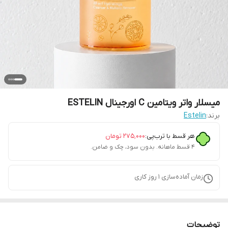
میسلار واتر ویتامین C اورجینال ESTELIN
برند:
Estelin
هر قسط با ترب‌پی:
۲۷۵٬۰۰۰
تومان
۴ قسط ماهانه. بدون سود، چک و ضامن.
زمان آماده‌سازی
1
روز کاری
توضیحات