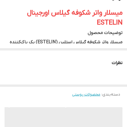
میسلار واتر شکوفه گیلاس اورجینال
ESTELIN
توضیحات محصول
میسلار واتر شکوفه گیلاس استلین (ESTELIN) یک پاک‌کننده
آرایش حرفه‌ای و آبرسان پوست است که با عصاره شکوفه گیلاس
(Cherry Blossom) فرموله شده و علاوه بر پاکسازی کامل آرایش،
نظرات
چربی و آلودگی‌های روزانه، به حفظ لطافت، شادابی و رطوبت
پوست کمک می‌کند.
فرمولاسیون ملایم این محصول بدون ایجاد خشکی یا احساس
دسته‌بندی
:
محصولات پوستی
کشیدگی، آرایش صورت، چشم و لب را به‌راحتی پاک کرده و پوست
را نرم، شفاف و باطراوت نگه می‌دارد. عصاره شکوفه گیلاس به
افزایش لطافت، شادابی و طراوت پوست کمک کرده و برای استفاده
روزانه گزینه‌ای ایده‌آل محسوب می‌شود.