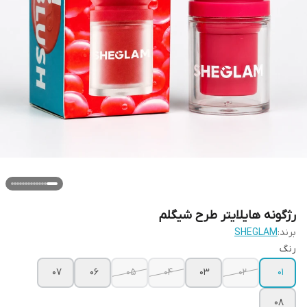
رژگونه هایلایتر طرح شیگلم
برند:
SHEGLAM
رنگ
07
06
05
04
03
02
01
08