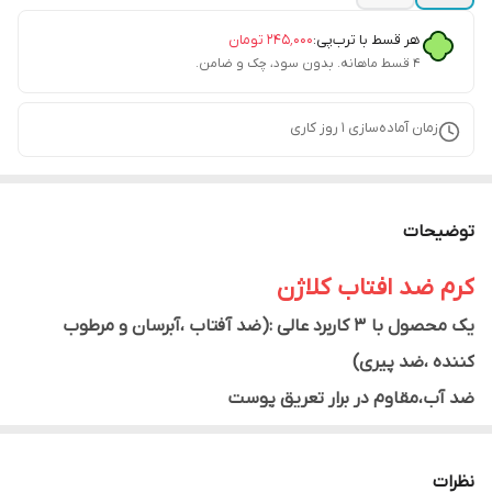
هر قسط با ترب‌پی:
۲۴۵٬۰۰۰
تومان
۴ قسط ماهانه. بدون سود، چک و ضامن.
زمان آماده‌سازی
1
روز کاری
توضیحات
کرم ضد افتاب کلاژن
یک محصول با 3 کاربرد عالی :(ضد آفتاب ،آبرسان و مرطوب
کننده ،ضد پیری)
ضد آب،مقاوم در برار تعریق پوست
کاملا ارگانیک
فاقد روغن مصنوعی
نظرات