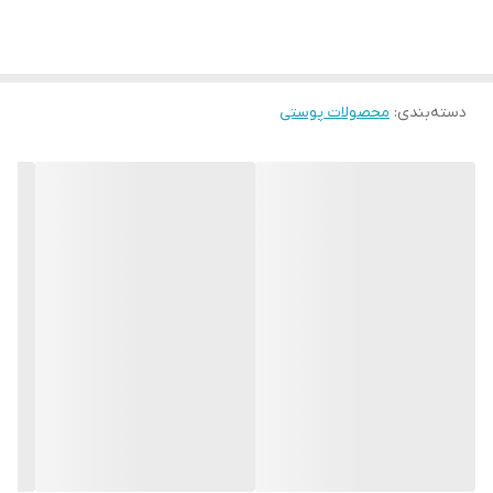
حاوی هیالورونیک اسید
حاوی عنصر طلای خالص
حاوی انزیم q10 , و ویتامین C
دسته‌بندی
:
محصولات پوستی
جوان کننده و آبرسان پوست صورت
مناسب انواع پوست
تاریخ انقضا 2030
حجم محصول 100میل