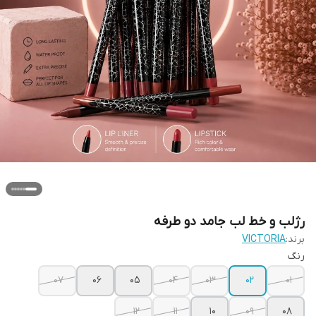
رژلب و خط لب جامد دو طرفه
برند:
VICTORIA
رنگ
07
06
05
04
03
02
01
12
11
10
09
08