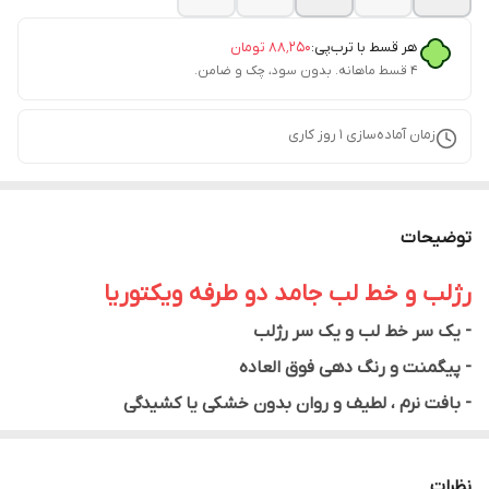
هر قسط با ترب‌پی:
۸۸٬۲۵۰
تومان
۴ قسط ماهانه. بدون سود، چک و ضامن.
زمان آماده‌سازی
1
روز کاری
توضیحات
رژلب و خط لب جامد دو طرفه ویکتوریا
- یک سر خط لب و یک سر رژلب
- پیگمنت و رنگ دهی فوق العاده
- بافت نرم ، لطیف و روان بدون خشکی یا کشیدگی
- ماندگاری بالا (24 ساعته)
نظرات