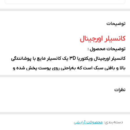
توضیحات
کانسیلر اورجینال
توضیحات محصول :
کانسیلر اورجینال ویکتوریا 3D یک کانسیلر مایع با پوشانندگی
بالا و بافتی سبک است که به‌راحتی روی پوست پخش شده و
جلوه‌ای طبیعی و یکدست ایجاد می‌کند. این محصول برای
پوشاندن تیرگی زیر چشم، جای جوش، لک و سایر نواقص پوستی
نظرات
طراحی شده و بدون ایجاد حس سنگینی، آرایشی صاف و ماندگار
را در طول روز فراهم می‌کند.
فرمولاسیون این کانسیلر به گونه‌ای است که به‌خوبی با پوست
دسته‌بندی
:
محصولات آرایشی
ترکیب شده و در خطوط ریز اطراف چشم جمع نمی‌شود. همچنین