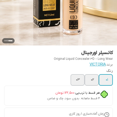
کانسیلر اورجینال
Original Liquid Concealer 3D – Long Wear
برند:
VICTORIA
رنگ
03
02
01
هر قسط با ترب‌پی:
۱۲۲٬۵۰۰
تومان
۴ قسط ماهانه. بدون سود، چک و ضامن.
زمان آماده‌سازی
1
روز کاری